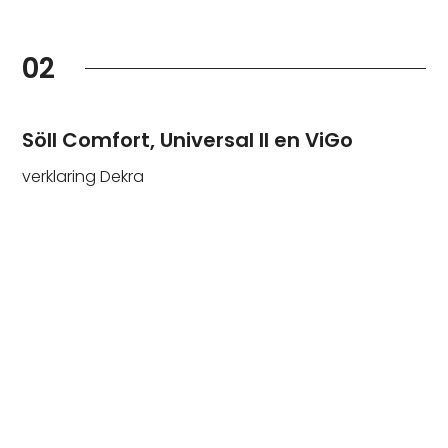
02
Söll Comfort, Universal II en ViGo
verklaring Dekra
04
Certificaat Apave
Fallprotec Securail